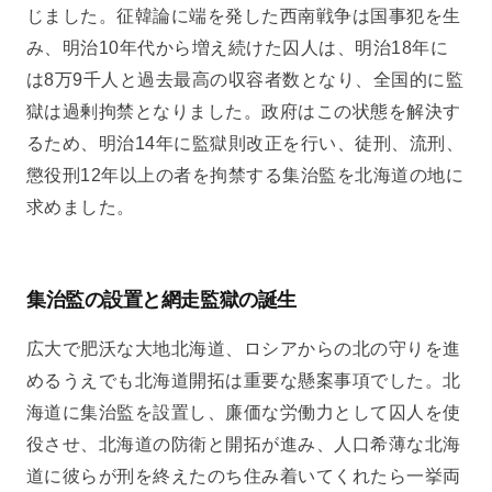
じました。征韓論に端を発した西南戦争は国事犯を生
み、明治10年代から増え続けた囚人は、明治18年に
は8万9千人と過去最高の収容者数となり、全国的に監
獄は過剰拘禁となりました。政府はこの状態を解決す
るため、明治14年に監獄則改正を行い、徒刑、流刑、
懲役刑12年以上の者を拘禁する集治監を北海道の地に
求めました。
集治監の設置と網走監獄の誕生
広大で肥沃な大地北海道、ロシアからの北の守りを進
めるうえでも北海道開拓は重要な懸案事項でした。北
海道に集治監を設置し、廉価な労働力として囚人を使
役させ、北海道の防衛と開拓が進み、人口希薄な北海
道に彼らが刑を終えたのち住み着いてくれたら一挙両