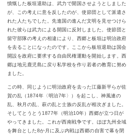
憤慨した板垣退助は、武力で開国させようとしました
が、この考えに意を反したのが、使節団として派遣さ
れた人たちでした。先進国の進んだ文明を見せつけら
れた彼らは武力による開国に反対しました。使節団と
留守部隊の考えの相違により、西郷と板垣は明治政府
を去ることになったのです。ここから板垣退助は国会
開設を政府に要求する自由民権運動を開始します。西
郷は地元鹿児島に戻り私学校を作り若者の教育に努め
ました。
この時、同じように明治政府を去った江藤新平らが佐
賀の乱（1874年〈明治7年〉）を起こし、神風連の
乱、秋月の乱、萩の乱と士族の反乱が相次ぎました。
そしてとうとう1877年（明治10年）西郷が立つ日が
やってきました。これが西南戦争です。ほぼ九州全域
を舞台とした8か月に及ぶ内戦は西郷の自害で幕を閉