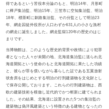
得であるという苦役本分論のもと、明治14年、月形町
に樺戸集治監、明治15年、三笠市に空知集治監、明治
18年、標茶町に釧路集治監、その分監として明治23
年、網走囚徒外役所が人口わずか631人の小さな漁村
の網走に誕生しました。網走監獄120年の歴史のはじ
まりです。
当博物館は、このような歴史的背景や政情により犯罪
者となった人々が未開の地、北海道集治監に送られ北
海道開拓という使命のもと北海道開拓に果たした功績
と、彼らが罪を償いながら暮らした証である五翼放射
状舎房をはじめとする明治の行刑建築物を文化財とし
て保存公開しております。これらの行刑建築物は、西
欧の建築技術を模倣し近代的でかつ斬新に建てられま
した。その結果、北海道に設置された5つの集治監の
建築物は偽洋風建築という特徴のある建物となったの