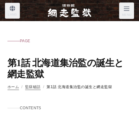
LANG
MENU
PAGE
第1話 北海道集治監の誕生と
網走監獄
ホーム
/
監獄秘話
/
第1話 北海道集治監の誕生と網走監獄
CONTENTS