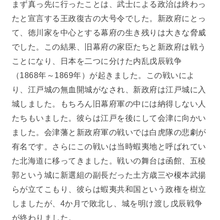
まず真っ先に行ったことは、武士による政治は終わっ
たと宣言する王政復古の大号令でした。新政府にとっ
て、徳川家を中心とする幕府の生き残りは大きな脅威
でした。この結果、旧幕府の家臣たちと新政府は戦う
ことになり、日本を二つに分けた内乱戊辰戦争
（1868年～1869年）が起きました。この戦いによ
り、江戸城の無血開城がなされ、新政府は江戸城に入
城しました。もちろん旧幕府軍の中には納得しない人
たちもいました。彼らは江戸を後にして会津に向かい
ました。会津藩と新政府軍の戦いでは白虎隊の悲劇が
有名です。さらにこの戦いは当時蝦夷地と呼ばれてい
た北海道に移ってきました。戦いの舞台は函館、五稜
郭という城に新選組の副長だった土方歳三や榎本武揚
らが立てこもり、彼らは蝦夷共和国という政権を樹立
しましたが、4か月で敗北し、城を明け渡し戊辰戦争
が終わりました。