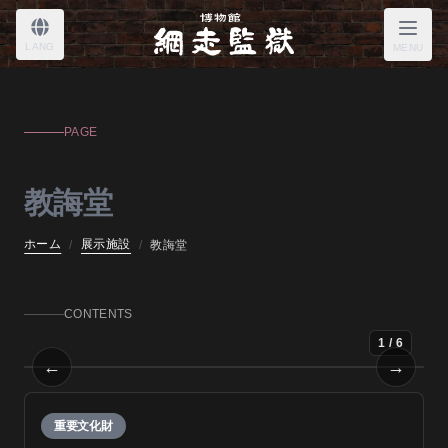
教誨堂
LANG
MENU
PAGE
教誨堂
ホーム
展示施設
/
/
教誨堂
CONTENTS
1
/
6
←
→
教誨堂
Prev
Next
重要文化財