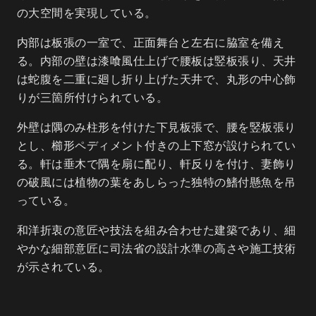
の大空間を実現している。
内部は板張の一室で、正面舞台と左右に脇室を備え
る。内部の壁は漆喰風仕上げで腰板は竪板張り、天井
は蛇腹を二重に廻し折り上げた天井で、丸形の中心飾
りが三箇所付けられている。
外壁は隅のみ柱形を付けた下見板張で、腰を竪板張り
とし、櫛形ペディメント付きの上下窓が設けられてい
る。軒は垂木で隅を扇に配り、軒反りを付け、妻飾り
の破風には植物の葉をあしらった独特の鰭付懸魚を吊
っている。
和洋折衷の意匠や技法を組み合わせた建築であり、細
やかな細部意匠に司法省の設計水準の高さや施工技術
が示されている。