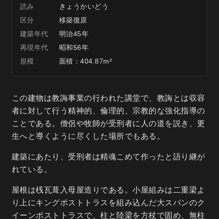
読み
きょうかいどう
区分
移築復原
建築年代
明治45年
再現年代
昭和56年
規模
面積：404.87m²
この建物は教誨事業の行われた講堂で、教誨とは収容
者に対して行う精神的、倫理的、宗教的な強化指導の
ことである。僧侶や牧師が受刑者に人の道を説き、更
生へと導くように尽くした場所でもある。
建築にあたり、受刑者は精魂こめて作ったと語り継が
れている。
屋根は桟瓦葺入母屋造りである。小屋組みは二重梁よ
り上にキングポストトラスを組み込んだ大スパンのク
イーンポストトラスで、柱と陸梁を方杖で固め、無柱