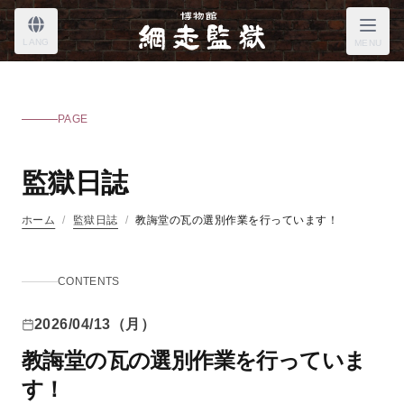
LANG
MENU
PAGE
監獄日誌
ホーム
/
監獄日誌
/
教誨堂の瓦の選別作業を行っています！
CONTENTS
2026/04/13（月）
教誨堂の瓦の選別作業を行っていま
す！