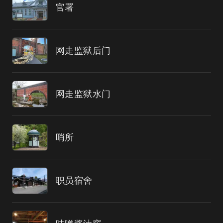
官署
网走监狱后门
网走监狱水门
哨所
职员宿舍