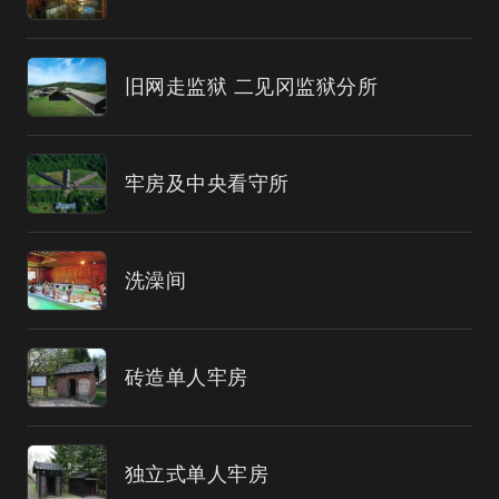
旧网走监狱 二见冈监狱分所
牢房及中央看守所
洗澡间
砖造单人牢房
独立式单人牢房