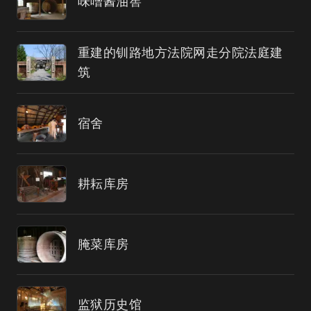
味噌酱油窖
重建的钏路地方法院网走分院法庭建
筑
宿舍
耕耘库房
腌菜库房
监狱历史馆