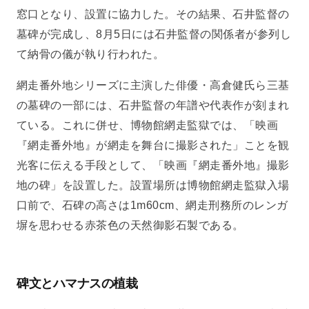
窓口となり、設置に協力した。その結果、石井監督の
墓碑が完成し、8月5日には石井監督の関係者が参列し
て納骨の儀が執り行われた。
網走番外地シリーズに主演した俳優・高倉健氏ら三基
の墓碑の一部には、石井監督の年譜や代表作が刻まれ
ている。これに併せ、博物館網走監獄では、「映画
『網走番外地』が網走を舞台に撮影された」ことを観
光客に伝える手段として、「映画『網走番外地』撮影
地の碑」を設置した。設置場所は博物館網走監獄入場
口前で、石碑の高さは1m60cm、網走刑務所のレンガ
塀を思わせる赤茶色の天然御影石製である。
碑文とハマナスの植栽