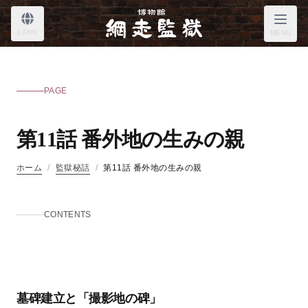
LANG
MENU
PAGE
第11話 番外地の生みの親
ホーム
/
監獄秘話
/
第11話 番外地の生みの親
CONTENTS
墓碑建立と「撮影地の碑」