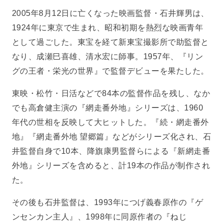
2005年8月12日に亡くなった映画監督・石井輝男は、
1924年に東京で生まれ、昭和初期を熱烈な映画青年
として過ごした。東宝を経て新東宝撮影所で助監督と
なり、成瀬巳喜雄、清水宏に師事。1957年、『リン
グの王者・栄光の世界』で監督デビューを果たした。
東映・松竹・日活などで84本の監督作品を残し、なか
でも高倉健主演の『網走番外地』シリーズは、1960
年代の世相を反映して大ヒットした。『続・網走番外
地』『網走番外地 望郷篇』などがシリーズ化され、石
井監督自身で10本、降旗康男監督らによる『新網走番
外地』シリーズを含めると、計19本の作品が制作され
た。
その後も石井監督は、1993年につげ義春原作の『ゲ
ンセンカン主人』、1998年に同原作者の『ねじ