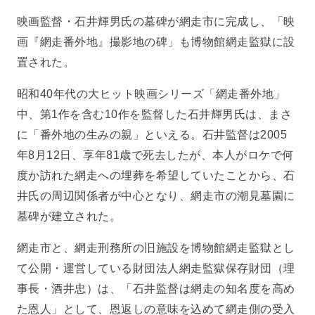
映画監督・石井輝男氏の墓碑が網走市に完成し、「映
画『網走番外地』撮影地の碑」も博物館網走監獄に設
置された。
昭和40年代の大ヒット映画シリーズ「網走番外地」
中、第1作を含む10作を監督した石井輝男氏は、まさ
に「番外地の生みの親」といえる。石井監督は2005
年8月12日、享年81歳で死去したが、本人がロケで何
度か訪れた網走への埋葬を希望していたことから、石
井氏の周辺関係者が中心となり、網走市の潮見墓園に
墓碑が建立された。
網走市と、網走刑務所の旧施設を博物館網走監獄とし
て公開・運営している財団法人網走監獄保存財団（理
事長・酒井忠）は、「石井監督は網走の知名度を高め
た恩人」として、恩返しの意味を込めて網走側の受入