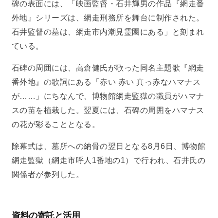
碑の表面には、「映画監督・石井輝男の作品『網走番
外地』シリーズは、網走刑務所を舞台に制作された。
石井監督の墓は、網走市内潮見霊園にある」と刻まれ
ている。
石碑の周囲には、高倉健氏が歌った同名主題歌『網走
番外地』の歌詞にある「赤い 赤い 真っ赤なハマナス
が……」にちなんで、博物館網走監獄の職員がハマナ
スの苗を植栽した。翌夏には、石碑の周囲をハマナス
の花が彩ることとなる。
除幕式は、墓所への納骨の翌日となる8月6日、博物館
網走監獄（網走市呼人1番地の1）で行われ、石井氏の
関係者が参列した。
資料の寄託と活用