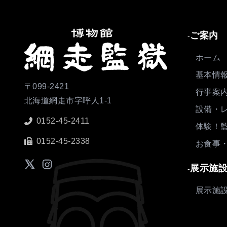
ご案内
-
ホーム
基本情
〒099-2421
行事案
北海道網走市字呼人1-1
設備・
0152-45-2411
体験！
0152-45-2338
お食事
展示施
-
展示施