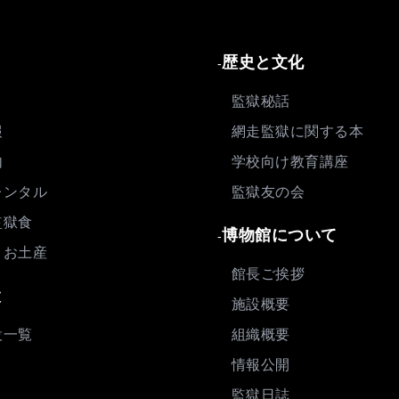
歴史と文化
-
監獄秘話
報
網走監獄に関する本
内
学校向け教育講座
レンタル
監獄友の会
監獄食
博物館について
-
・お土産
館長ご挨拶
設
施設概要
設一覧
組織概要
情報公開
監獄日誌