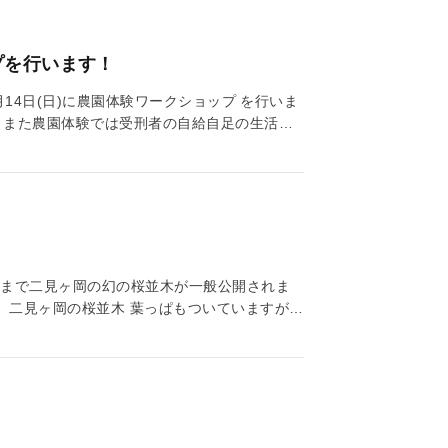
プを行います！
6月14日(日)に農園体験ワークショップ を行いま
。 また農園体験では受刑者の自給自足の生活に
加ください！
00まで二見ヶ岡の幻の桜並木が一般公開されま
 二見ヶ岡の桜並木 葉っぱもついていますが、
年以上前に受刑者の手によって植えられまし
守られるよう活動してまいります。