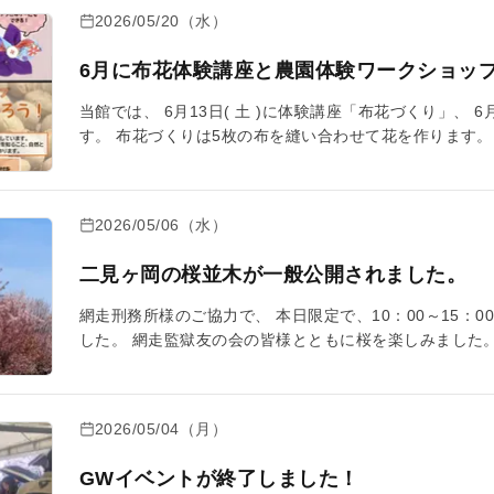
2026/05/20（水）
6月に布花体験講座と農園体験ワークショッ
当館では、 6月13日( 土 )に体験講座「布花づくり」、 
す。 布花づくりは5枚の布を縫い合わせて花を作ります
則って今年は大豆を作り、味噌に加工します。 ぜひご参
2026/05/06（水）
二見ヶ岡の桜並木が一般公開されました。
網走刑務所様のご協力で、 本日限定で、10：00～15：
した。 網走監獄友の会の皆様とともに桜を楽しみました。
美しい桜ですね。 この桜は刑務所の敷地内にあり、100
た。 桜並木の全体風景 これからもこの桜並木の景色が
2026/05/04（月）
GWイベントが終了しました！