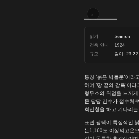
←
정문
Prev
읽기
Seimon
건축 연대
1924
규모
길이: 23.22
통칭 '붉은 벽돌문'이라
하여 '땅 끝의 감옥'이
형무소의 위엄을 느끼게 
문 담당 간수가 접수처로
회신청을 하고 기다리는
표면 광택이 특징적인 
는1,160도 이상의고온
같이 독특한 흑갈색이며 