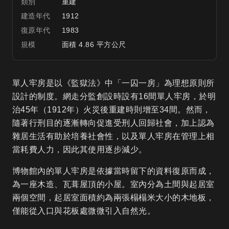
類別
重建
建造年代
1912
復原年代
1983
規模
面積 4.86 平方公尺
單人牢房是以《監獄法》中「一囚一房」為理想原則所
設計的制度。網走分監創設時設有16間單人牢房，於明
治45年（1912年）火災後重建時則增至34間。然而，
隨著行刑目的逐漸轉向促進受刑人回歸社會，加上認為
雜居生活有助於培養社會性，以及單人牢房在管理上相
當耗費人力，因此其使用逐步減少。
博物館內的單人牢房是依據當時留下的資料復原而成，
為一座木造、瓦葺屋頂的小屋。室內分為土間與起居室
兩個空間，起居室面積約為兩張榻榻米大小的木地板，
僅能從入口與花板處微微引入自然光。